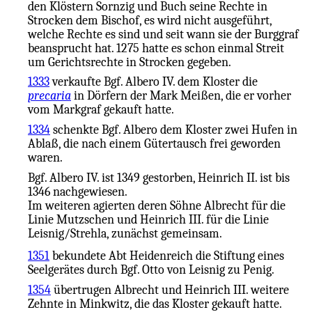
den Klöstern Sornzig und Buch seine Rechte in
Strocken dem Bischof, es wird nicht ausgeführt,
welche Rechte es sind und seit wann sie der Burggraf
beansprucht hat. 1275 hatte es schon einmal Streit
um Gerichtsrechte in Strocken gegeben.
1333
verkaufte Bgf. Albero IV. dem Kloster die
precaria
in Dörfern der Mark Meißen, die er vorher
vom Markgraf gekauft hatte.
1334
schenkte Bgf. Albero dem Kloster zwei Hufen in
Ablaß, die nach einem Gütertausch frei geworden
waren.
Bgf. Albero IV. ist 1349 gestorben, Heinrich II. ist bis
1346 nachgewiesen.
Im weiteren agierten deren Söhne Albrecht für die
Linie Mutzschen und Heinrich III. für die Linie
Leisnig/Strehla, zunächst gemeinsam.
1351
bekundete Abt Heidenreich die Stiftung eines
Seelgerätes durch Bgf. Otto von Leisnig zu Penig.
1354
übertrugen Albrecht und Heinrich III. weitere
Zehnte in Minkwitz, die das Kloster gekauft hatte.