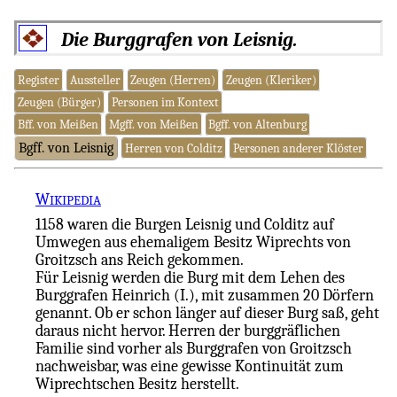
Die Burggrafen von Leisnig.
Register
Aussteller
Zeugen (Herren)
Zeugen (Kleriker)
Zeugen (Bürger)
Personen im Kontext
Bff. von Meißen
Mgff. von Meißen
Bgff. von Altenburg
Bgff. von Leisnig
Herren von Colditz
Personen anderer Klöster
W
IKIPEDIA
1158 waren die Burgen Leisnig und Colditz auf
Umwegen aus ehemaligem Besitz Wiprechts von
Groitzsch ans Reich gekommen.
Für Leisnig werden die Burg mit dem Lehen des
Burggrafen Heinrich (I.), mit zusammen 20 Dörfern
genannt. Ob er schon länger auf dieser Burg saß, geht
daraus nicht hervor. Herren der burggräflichen
Familie sind vorher als Burggrafen von Groitzsch
nachweisbar, was eine gewisse Kontinuität zum
Wiprechtschen Besitz herstellt.