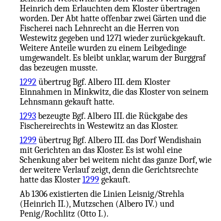
Heinrich dem Erlauchten dem Kloster übertragen
worden. Der Abt hatte offenbar zwei Gärten und die
Fischerei nach Lehnrecht an die Herren von
Westewitz gegeben und 1271 wieder zurückgekauft.
Weitere Anteile wurden zu einem Leibgedinge
umgewandelt. Es bleibt unklar, warum der Burggraf
das bezeugen musste.
1292
übertrug Bgf. Albero III. dem Kloster
Einnahmen in Minkwitz, die das Kloster von seinem
Lehnsmann gekauft hatte.
1293
bezeugte Bgf. Albero III. die Rückgabe des
Fischereirechts in Westewitz an das Kloster.
1299
übertrug Bgf. Albero III. das Dorf Wendishain
mit Gerichten an das Kloster. Es ist wohl eine
Schenkung aber bei weitem nicht das ganze Dorf, wie
der weitere Verlauf zeigt, denn die Gerichtsrechte
hatte das Kloster
1299
gekauft.
Ab 1306 existierten die Linien Leisnig/Strehla
(Heinrich II.), Mutzschen (Albero IV.) und
Penig/Rochlitz (Otto I.).