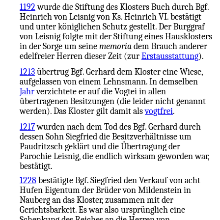
1192
wurde die Stiftung des Klosters Buch durch Bgf.
Heinrich von Leisnig von Ks. Heinrich VI. bestätigt
und unter königlichen Schutz gestellt. Der Burggraf
von Leisnig folgte mit der Stiftung eines Hausklosters
in der Sorge um seine
memoria
dem Brauch anderer
edelfreier Herren dieser Zeit (zur
Erstausstattung
).
1213
übertrug Bgf. Gerhard dem Kloster eine Wiese,
aufgelassen von einem Lehnsmann. In demselben
Jahr
verzichtete er auf die Vogtei in allen
übertragenen Besitzungen (die leider nicht genannt
werden). Das Kloster gilt damit als
vogtfrei
.
1217
wurden nach dem Tod des Bgf. Gerhard durch
dessen Sohn Siegfried die Besitzverhältnisse um
Paudritzsch geklärt und die Übertragung der
Parochie Leisnig, die endlich wirksam geworden war,
bestätigt.
1228
bestätigte Bgf. Siegfried den Verkauf von acht
Hufen Eigentum der Brüder von Mildenstein in
Nauberg an das Kloster, zusammen mit der
Gerichtsbarkeit. Es war also ursprünglich eine
Schenkung des Reiches an die Herren von