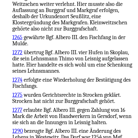
Weitzschen weiter verlehnt. Hier musste also die
Auflassung an Burggraf und Markgraf erfolgen,
deshalb der Urkundenort Seußlitz, eine
Klostergründung des Markgrafen. Kleinweitzschen
gehörte also nicht zur Burggrafschaft.
1265
gewährte Bgf. Albero III. den Fischfang in der
Mulde.
1272
übertrug Bgf. Albero III. vier Hufen in Skoplau,
die sein Lehnsmann Thimo von Leisnig aufgelassen
hatte. Hier handelte es sich wohl um eine Schenkung
seines Lehnsmannes.
1274
erfolgte eine Wiederholung der Bestätigung des
Fischfangs.
1275
wurden Gerichtsrechte in Strocken geklärt.
Strocken hat nicht zur Burggrafschaft gehört.
1277
erlaubte Bgf. Albero III. gegen Zahlung von 16
Mark die Arbeit von Handwerkern in Gersdorf, wenn
sie sich an die Innungen in Leisnig halten.
1290
bezeugte Bgf. Albero III. eine Änderung des
Lehens in Westewitz. Das Dorf war 1254 von Mgf.