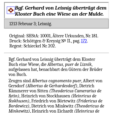
Bgf. Gerhard von Leisnig überträgt dem
Kloster Buch eine Wiese an der Mulde.
1213 Februar 3; Leisnig.
Original: SHStA: 10001, Ältere Urkunden, Nr. 181.
Druck: Schöttgen & Kreysig № II., pag.
172
.
Regest: Schieckel Nr. 202.
Bgf. Gerhard von Leisnig überträgt dem Kloster
Buch eine Wiese, die
Albertus, puer de Liznik
,
aufgelassen hat, benachbart den Gütern der Brüder
von Buch.
Zeugen sind
Albertus cognomento puer
, Albert von
Gersdorf
(Albertus de Gerhardesdorf)
, Dietrich
Kämmerer von Sitten
(Theodericus Camerarius de
Sytin)
, Heinrich von Stockhausen
(Heinricus de
Stokhusen)
, Friedrich von Börtewitz
(Fridericus de
Bordewicz)
, Dietrich von Minkwitz
(Theodericus de
Minkewitz)
, Heinrich von Eichardt
(Heinricus de