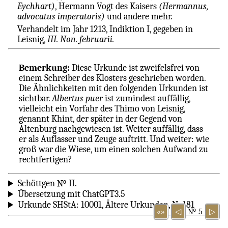
Eychhart)
, Hermann Vogt des Kaisers
(Hermannus,
advocatus imperatoris)
und andere mehr.
Verhandelt im Jahr 1213, Indiktion I, gegeben in
Leisnig,
III. Non. februarii.
Bemerkung:
Diese Urkunde ist zweifelsfrei von
einem Schreiber des Klosters geschrieben worden.
Die Ähnlichkeiten mit den folgenden Urkunden ist
sichtbar.
Albertus puer
ist zumindest auffällig,
vielleicht ein Vorfahr des Thimo von Leisnig,
genannt Khint, der später in der Gegend von
Altenburg nachgewiesen ist. Weiter auffällig, dass
er als Auflasser und Zeuge auftritt. Und weiter: wie
groß war die Wiese, um einen solchen Aufwand zu
rechtfertigen?
Schöttgen № II.
Übersetzung mit ChatGPT3.5
Urkunde SHStA: 10001, Ältere Urkunden, Nr.181
«»
◁
№ 5
▷