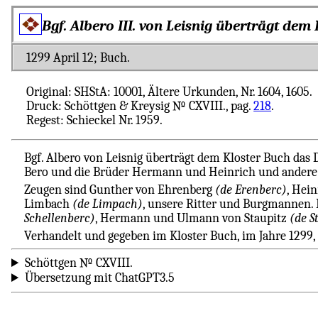
Bgf. Albero III. von Leisnig überträgt de
1299 April 12; Buch.
Original: SHStA: 10001, Ältere Urkunden, Nr. 1604, 1605.
Druck: Schöttgen & Kreysig № CXVIII., pag.
218
.
Regest: Schieckel Nr. 1959.
Bgf. Albero von Leisnig überträgt dem Kloster Buch das 
Bero und die Brüder Hermann und Heinrich und andere 
Zeugen sind Gunther von Ehrenberg
(de Erenberc)
, Hei
Limbach
(de Limpach)
, unsere Ritter und Burgmannen.
Schellenberc)
, Hermann und Ulmann von Staupitz
(de S
Verhandelt und gegeben im Kloster Buch, im Jahre 1299,
Schöttgen № CXVIII.
Übersetzung mit ChatGPT3.5