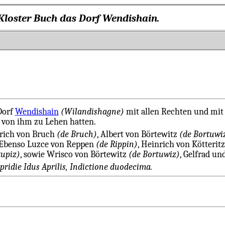
m Kloster Buch das Dorf Wendishain.
Dorf
Wendishain
(Wilandishagne)
mit allen Rechten und mit
von ihm zu Lehen hatten.
nrich von Bruch
(de Bruch)
, Albert von Börtewitz
(de Bortuwi
 Ebenso Luzce von Reppen
(de Rippin)
, Heinrich von Kötterit
tupiz)
, sowie Wrisco von Börtewitz
(de Bortuwiz)
, Gelfrad u
pridie Idus Aprilis, Indictione duodecima.