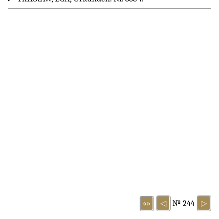
«»
◁
№ 244
▷