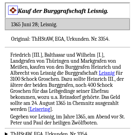
Kauf der Burggrafschaft Leisnig.
1365 Juni 28; Leisnig.
Original: ThHStAW, EGA, Urkunden. Nr. 3354.
Friedrich [III.], Balthasar und Wilhelm [I.],
Landgrafen von Thüringen und Markgrafen von
Meißen, kaufen von den Burggrafen Heinrich und
Albrecht von Leisnig die Burggrafschaft
Leisnig
für
3100 Schock Groschen. Dazu sollte Heinrich III., der
ältere der beiden Burggrafen, noch 400 Schock
Groschen für das Leibgedinge seiner Ehefrau
bekommen, wozu u.a. Reinsdorf gehörte. Das Geld
sollte am 24. August 1365 in Chemnitz ausgezahlt
werden [
Leisering
].
Gegeben vor Leisnig, im Jahre 1365, am Abend vor St.
Peter und Paul der heiligen Zwölfboten.
ThHStAW, EGA, Urkunden. Nr. 3354.