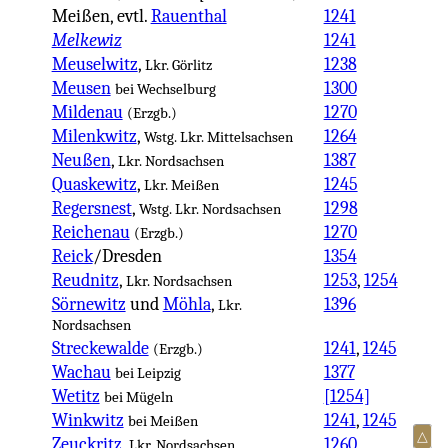
Meißen, evtl.
Rauenthal
1241
Melkewiz
1241
Meuselwitz
,
1238
Lkr. Görlitz
Meusen
1300
bei Wechselburg
Mildenau
1270
(Erzgb.)
Milenkwitz
,
1264
Wstg. Lkr. Mittelsachsen
Neußen
,
1387
Lkr. Nordsachsen
Quaskewitz
,
1245
Lkr. Meißen
Regersnest
,
1298
Wstg. Lkr. Nordsachsen
Reichenau
1270
(Erzgb.)
Reick
/Dresden
1354
Reudnitz
,
1253
,
1254
Lkr. Nordsachsen
Sörnewitz
und
Möhla
,
1396
Lkr.
Nordsachsen
Streckewalde
1241
,
1245
(Erzgb.)
Wachau
1377
bei Leipzig
Wetitz
[1254]
bei Mügeln
Winkwitz
1241
,
1245
bei Meißen
△
Zeuckritz
,
1260
Lkr. Nordsachsen