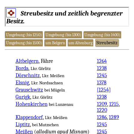
Streubesitz und zeitlich begrenzter
Besitz.
Umgebung (bis 1250)
Umgebung (bis 1300)
Umgebung (bis 1400)
Streubesitz
Umgebung (bis 1500)
um Belgern
um Altenburg
Altbelgern
, Fähre
1264
Borda
,
1238
Lkr. Görlitz
Dörschnitz
,
1245
Lkr. Meißen
Elsnig
,
1378
Lkr. Nordsachsen
Grauschwitz
[1254]
bei Mügeln
Gurigk
,
1238
Lkr. Görlitz
Hohenkirchen
1209
,
1215
,
bei Lunzenau
1220
Klappendorf
,
1286
,
1289
Lkr. Meißen
Liptitz
,
1245
bei Mutzschen
Meißen
(
allodium apud Misnam
)
1245