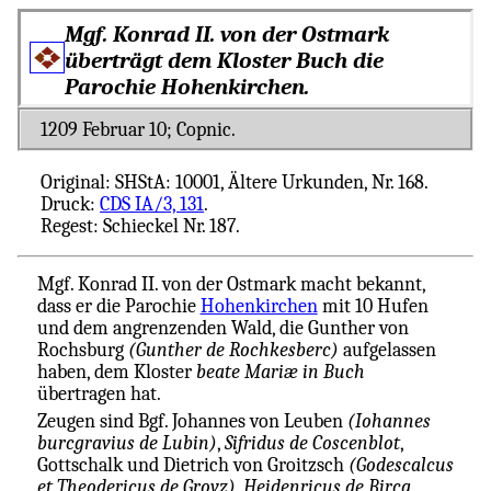
Mgf. Konrad II. von der Ostmark
überträgt dem Kloster Buch die
Parochie Hohenkirchen.
1209 Februar 10; Copnic.
Original: SHStA: 10001, Ältere Urkunden, Nr. 168.
Druck:
CDS IA/3, 131
.
Regest: Schieckel Nr. 187.
Mgf. Konrad II. von der Ostmark macht bekannt,
dass er die Parochie
Hohenkirchen
mit 10 Hufen
und dem angrenzenden Wald, die Gunther von
Rochsburg
(Gunther de Rochkesberc)
aufgelassen
haben, dem Kloster
beate Mariæ in Buch
übertragen hat.
Zeugen sind Bgf. Johannes von Leuben
(Iohannes
burcgravius de Lubin)
,
Sifridus de Coscenblot
,
Gottschalk und Dietrich von Groitzsch
(Godescalcus
et Theodericus de Grovz)
,
Heidenricus de Birca,