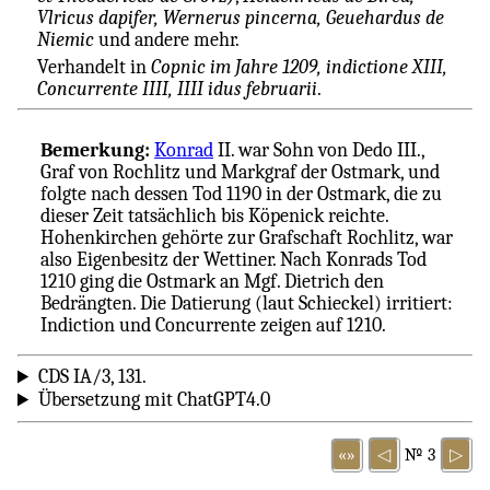
Vlricus dapifer, Wernerus pincerna, Geuehardus de
Niemic
und andere mehr.
Verhandelt in
Copnic im Jahre 1209, indictione XIII,
Concurrente IIII, IIII idus februarii
.
Bemerkung:
Konrad
II. war Sohn von Dedo III.,
Graf von Rochlitz und Markgraf der Ostmark, und
folgte nach dessen Tod 1190 in der Ostmark, die zu
dieser Zeit tatsächlich bis Köpenick reichte.
Hohenkirchen gehörte zur Grafschaft Rochlitz, war
also Eigenbesitz der Wettiner. Nach Konrads Tod
1210 ging die Ostmark an Mgf. Dietrich den
Bedrängten. Die Datierung (laut Schieckel) irritiert:
Indiction und Concurrente zeigen auf 1210.
CDS IA/3, 131.
Übersetzung mit ChatGPT4.0
«»
◁
№ 3
▷