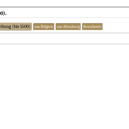
.
00)
bung (bis 1500)
um Belgern
um Altenburg
Streubesitz