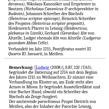
decanus)
, Nikolaus Kanoniker und Erzpriester in
Bautzen
(Nicholaus Canonicus & archipresbiter in
Budesin)
, Johannes Schreiber des Bischofs
(Heinricus scriptor episcopi)
, Heinrich Schreiber
des Propstes
(Heinricus scriptor prepositi)
,
Heidenreich Pfarrer in Leisnig
(Heidenricus,
plebanus in Liznik)
, Gerhard
(Gerardus)
Abt von
Altzelle, Ludger ehemals Abt von Altzelle
(Ludgerus
quondam Abbas Celle)
.
Verhandelt im Jahr 1215,
Pontificatus nostri XI.
Quarto Kl. Ianuarii
, in Meißen.
Bemerkung:
[
Ludwig
(2008)], S.87, 132 (U43),
begründet die Datierung auf 1214 mit dem Beginn
des Jahres 1215 zu Weihnachten. Er nimmt eine
Verhandlung im Kloster an, am Ende steht aber
Actum in Misna
. Er begründet Ausstellerdiktat und
eine Bucher Hand, obwohl ein Schreiber des
Bischofs als Zeuge fungiert.
Der amtierende
parochianus
Propst Dietrich von
Meißen, also der Inhaber der Parochie Leisnig,