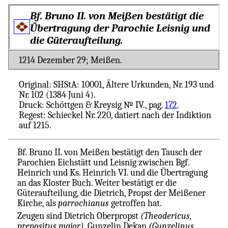
Bf. Bruno II. von Meißen bestätigt die
Übertragung der Parochie Leisnig und
die Güteraufteilung.
1214 Dezember 29; Meißen.
Original: SHStA: 10001, Ältere Urkunden, Nr. 193 und
Nr. 102 (1384 Juni 4).
Druck: Schöttgen & Kreysig № IV., pag.
172
.
Regest: Schieckel Nr. 220, datiert nach der Indiktion
auf 1215.
Bf. Bruno II. von Meißen bestätigt den Tausch der
Parochien Eichstätt und Leisnig zwischen Bgf.
Heinrich und Ks. Heinrich VI. und die Übertragung
an das Kloster Buch. Weiter bestätigt er die
Güteraufteilung, die Dietrich, Propst der Meißener
Kirche, als
parrochianus
getroffen hat.
Zeugen sind Dietrich Oberpropst
(Theodericus,
prepositus major)
, Gunzelin Dekan
(Gunzelinus