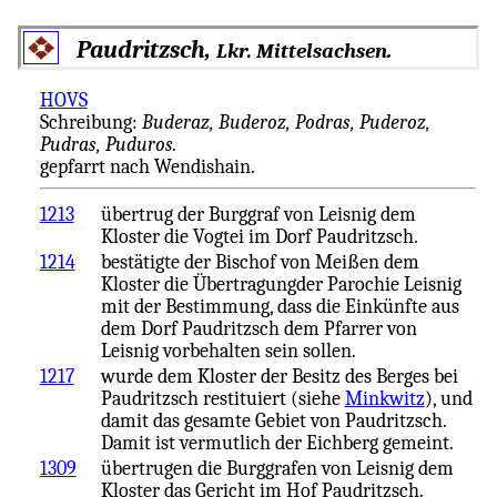
Paudritzsch,
.
Lkr. Mittelsachsen
HOVS
Schreibung:
Buderaz, Buderoz, Podras, Puderoz,
Pudras, Puduros.
gepfarrt nach Wendishain.
1213
übertrug der Burggraf von Leisnig dem
Kloster die Vogtei im Dorf Paudritzsch.
1214
bestätigte der Bischof von Meißen dem
Kloster die Übertragungder Parochie Leisnig
mit der Bestimmung, dass die Einkünfte aus
dem Dorf Paudritzsch dem Pfarrer von
Leisnig vorbehalten sein sollen.
1217
wurde dem Kloster der Besitz des Berges bei
Paudritzsch restituiert (siehe
Minkwitz
), und
damit das gesamte Gebiet von Paudritzsch.
Damit ist vermutlich der Eichberg gemeint.
1309
übertrugen die Burggrafen von Leisnig dem
Kloster das Gericht im Hof Paudritzsch.