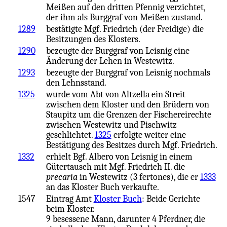
Meißen auf den dritten Pfennig verzichtet,
der ihm als Burggraf von Meißen zustand.
1289
bestätigte Mgf. Friedrich (der Freidige) die
Besitzungen des Klosters.
1290
bezeugte der Burggraf von Leisnig eine
Änderung der Lehen in Westewitz.
1293
bezeugte der Burggraf von Leisnig nochmals
den Lehnsstand.
1325
wurde vom Abt von Altzella ein Streit
zwischen dem Kloster und den Brüdern von
Staupitz um die Grenzen der Fischereirechte
zwischen Westewitz und Pischwitz
geschlichtet.
1325
erfolgte weiter eine
Bestätigung des Besitzes durch Mgf. Friedrich.
1332
erhielt Bgf. Albero von Leisnig in einem
Gütertausch mit Mgf. Friedrich II. die
precaria
in Westewitz (3 fertones), die er
1333
an das Kloster Buch verkaufte.
1547
Eintrag Amt
Kloster Buch
: Beide Gerichte
beim Kloster.
9 besessene Mann, darunter 4 Pferdner, die