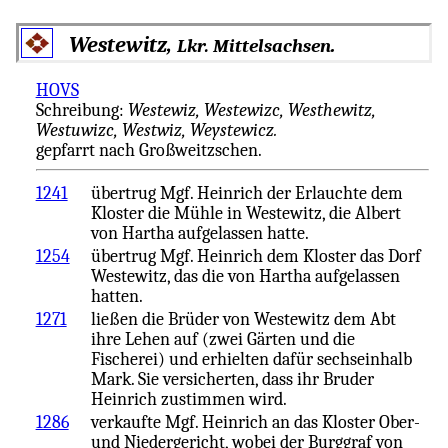
Westewitz,
.
Lkr. Mittelsachsen
HOVS
Schreibung:
Westewiz, Westewizc, Westhewitz,
Westuwizc, Westwiz, Weystewicz.
gepfarrt nach Großweitzschen.
1241
übertrug Mgf. Heinrich der Erlauchte dem
Kloster die Mühle in Westewitz, die Albert
von Hartha aufgelassen hatte.
1254
übertrug Mgf. Heinrich dem Kloster das Dorf
Westewitz, das die von Hartha aufgelassen
hatten.
1271
ließen die Brüder von Westewitz dem Abt
ihre Lehen auf (zwei Gärten und die
Fischerei) und erhielten dafür sechseinhalb
Mark. Sie versicherten, dass ihr Bruder
Heinrich zustimmen wird.
1286
verkaufte Mgf. Heinrich an das Kloster Ober-
und Niedergericht, wobei der Burggraf von