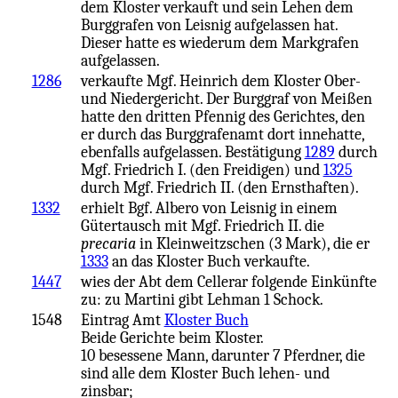
dem Kloster verkauft und sein Lehen dem
Burggrafen von Leisnig aufgelassen hat.
Dieser hatte es wiederum dem Markgrafen
aufgelassen.
1286
verkaufte Mgf. Heinrich dem Kloster Ober-
und Niedergericht. Der Burggraf von Meißen
hatte den dritten Pfennig des Gerichtes, den
er durch das Burggrafenamt dort innehatte,
ebenfalls aufgelassen. Bestätigung
1289
durch
Mgf. Friedrich I. (den Freidigen) und
1325
durch Mgf. Friedrich II. (den Ernsthaften).
1332
erhielt Bgf. Albero von Leisnig in einem
Gütertausch mit Mgf. Friedrich II. die
precaria
in Kleinweitzschen (3 Mark), die er
1333
an das Kloster Buch verkaufte.
1447
wies der Abt dem Cellerar folgende Einkünfte
zu: zu Martini gibt Lehman 1 Schock.
1548
Eintrag Amt
Kloster Buch
Beide Gerichte beim Kloster.
10 besessene Mann, darunter 7 Pferdner, die
sind alle dem Kloster Buch lehen- und
zinsbar;