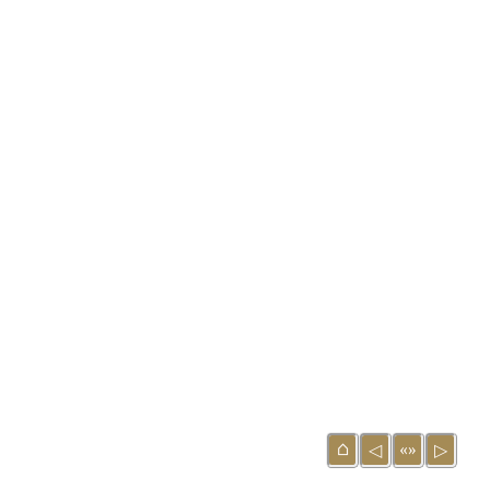
⌂
«»
◁
▷