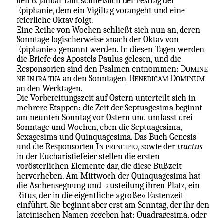
den 6. Januar fällt schließlich der Festtag der
Epiphanie, dem ein Vigiltag vorangeht und eine
feierliche Oktav folgt.
Eine Reihe von Wochen schließt sich nun an, deren
Sonntage logischerweise »nach der Oktav von
Epiphanie« genannt werden. In diesen Tagen werden
die Briefe des Apostels Paulus gelesen, und die
Responsorien sind den Psalmen entnommen: D
OMINE
an den Sonntagen, B
D
NE IN IRA TUA
ENEDICAM
OMINUM
an den Werktagen.
Die Vorbereitungszeit auf Ostern unterteilt sich in
mehrere Etappen: die Zeit der Septuagesima beginnt
am neunten Sonntag vor Ostern und umfasst drei
Sonntage und Wochen, eben die Septuagesima,
Sexagesima und Quinquagesima. Das Buch Genesis
und die Responsorien I
, sowie der
tractus
N PRINCIPIO
in der Eucharistiefeier stellen die ersten
vorösterlichen Elemente dar, die diese Bußzeit
hervorheben. Am Mittwoch der Quinquagesima hat
die Aschensegnung und -austeilung ihren Platz, ein
Ritus, der in die eigentliche »große« Fastenzeit
einführt. Sie beginnt aber erst am Sonntag, der ihr den
lateinischen Namen gegeben hat: Quadragesima, oder