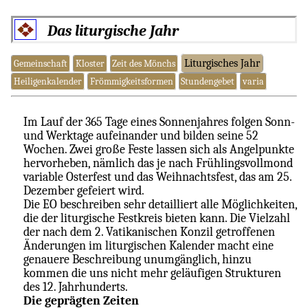
Das liturgische Jahr
Liturgisches Jahr
Gemeinschaft
Kloster
Zeit des Mönchs
Heiligenkalender
Frömmigkeitsformen
Stundengebet
varia
Im Lauf der 365 Tage eines Sonnenjahres folgen Sonn-
und Werktage aufeinander und bilden seine 52
Wochen. Zwei große Feste lassen sich als Angelpunkte
hervorheben, nämlich das je nach Frühlingsvollmond
variable Osterfest und das Weihnachtsfest, das am 25.
Dezember gefeiert wird.
Die EO beschreiben sehr detailliert alle Möglichkeiten,
die der liturgische Festkreis bieten kann. Die Vielzahl
der nach dem 2. Vatikanischen Konzil getroffenen
Änderungen im liturgischen Kalender macht eine
genauere Beschreibung unumgänglich, hinzu
kommen die uns nicht mehr geläufigen Strukturen
des 12. Jahrhunderts.
Die geprägten Zeiten