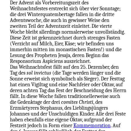
Der Advent als Vorbereitungszeit des
Weihnachtsfestes erstreckt sich über vier Sonntage;
die drei Winterquatembertage fallen in die dritte
Adventswoche, die auch in gewisser Weise den
zweiten Teil der Adventszeit einleitet. Die vierte
Woche bleibt allerdings normalerweise unvollständig.
Diese Zeit ist gekennzeichnet durch strenges Fasten
(Verzicht auf Milch, Eier, Käse; wir befinden uns
immerhin mitten im monastischen Fasten!) und die
Lesung des Propheten Jesaja, deren Beginn das
Responsorium Aspiciens auszeichnet.
Das Weihnachtsfest fällt auf den 25. Dezember, den
Tag des
sol invictus
(die Tage werden länger und die
Sonne erweist sich symbolisch als Sieger). Der Festtag
hat einen Vigiltag und eine Nachfeier oder Oktav, auf
deren achten Tag das Fest der Beschneidung des Herrn
fällt. In diese Woche fallen traditionellerweise auch
die Gedenktage der drei
comites Christi
, des
Erzmärtyrers Stephanus, des Lieblingsjüngers
Johannes und der Unschuldigen Kinder. Alle drei Feste
haben ebenfalls eine eigene Oktav, aufgrund der
Festzeit jedoch in Form einer
Kommemoration
. Auf