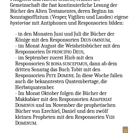
Gemeinschaft die fast kontinuierliche Lesung der
Bücher des Alten Testamentes, deren Beginn im
Sonntagsoffizium (Vesper, Vigilien und Laudes) eigene
hystoriae
mit Antiphonen und Responsorien bilden:
- in den Monaten Juni und Juli die Bücher der
Könige mit den Responsorien D
,
EUS OMNIUM
- im Monat August die Weisheitsbücher mit den
Responsorien I
D
,
N PRINCIPIO
EUS
- im September zuerst Hiob mit den
Responsorien S
, dann ab dem
I BONA SUSCEPIMUS
dritten Sonntag das Buch Tobit mit den
Responsorien P
D
. In diese Woche fallen
ETE
OMINE
auch die bekanntesten Quatembertage, die
Herbstquatember.
- Im Monat Oktober folgen die Bücher der
Makkabäer mit den Responsorien A
DAPERIAT
D
und im November die prophetischen
OMINUS
Bücher von Ezechiel, Daniel und den zwölf
kleinen Propheten mit den Responsorien V
IDI
D
.
OMINUM
△