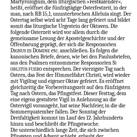
Martyrologium, dem liturgischen »Festkalender«,
heißt, eröffnet die fünfzigtägige Osterfestzeit, in der
man, nach RB 15,1, ununterbrochen Alleluia singt. Der
Ostertag selbst wird acht Tage lang gefeiert und bildet
somit das liturgische Urgestein der Oktaven. Die
folgende Osterzeit wird vor allem durch die
gemeinsame Lesung der Apostelgeschichte und der
Offenbarung geprägt, der sich die Responsorien
D
D
etc. anschließen. Es folgen die
IGNUS ES
OMINE
kanonischen Briefe, denen, wie bei den Paulusbriefen,
aus den Psalmen entnommene Responsorien S
I
entsprechen. Der vierzigste Tag nach
OBLITUS FUERO
Ostern, das Fest der Himmelfahrt Christi, wird wieder
mit Vigiltag und eigener Oktav gefeiert. Es eröffnet
gleichzeitig die Vorbereitungszeit auf den fünfzigsten
Tag nach Ostern, das Pfingstfest. Dieser Festtag, dem
eine eigens gestaltete Vigil in Anlehnung an die
Ostervigil vorausgeht, hat seine Nachfeier, in die die
Sommerquatember fallen. Der Sonntag der
Dreifaltigkeit kommt im Lauf des 12. Jahrhunderts
hinzu und beschließt die Pfingstwoche.
Die unterschiedlich lange Zeit, die sich zwischen
Pfingsten und Advent schiebt, erlaubt der