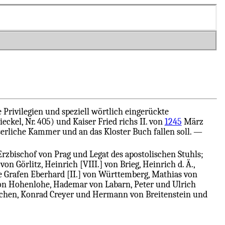
 Privilegien und speziell wörtlich eingerückte
eckel, Nr. 405) und Kaiser Fried richs II. von
1245
März
iserliche Kammer und an das Kloster Buch fallen soll. —
rzbischof von Prag und Legat des apostolischen Stuhls;
 Görlitz, Heinrich [VIII.] von Brieg, Heinrich d. Ä.,
ie Grafen Eberhard [II.] von Württemberg, Mathias von
von Hohenlohe, Hademar von Labarn, Peter und Ulrich
schen, Konrad Creyer und Hermann von Breitenstein und