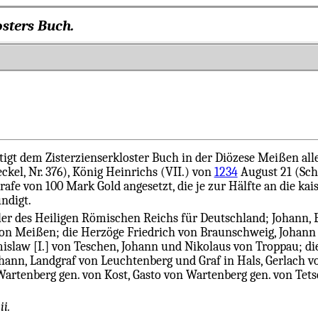
losters Buch.
igt dem Zisterzienserkloster Buch in der Diözese Meißen alle
kel, Nr. 376), König Heinrichs (VII.) von
1234
August 21 (Schi
afe von 100 Mark Gold angesetzt, die je zur Hälfte an die ka
ndigt.
r des Heiligen Römischen Reichs für Deutschland; Johann, E
on Meißen; die Herzöge Friedrich von Braunschweig, Johann von
mislaw [I.] von Teschen, Johann und Nikolaus von Troppau; d
hann, Landgraf von Leuchtenberg und Graf in Hals, Gerlach 
artenberg gen. von Kost, Gasto von Wartenberg gen. von Tet
ii.