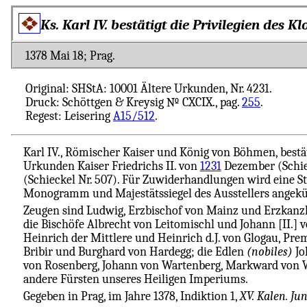
Ks. Karl IV. bestätigt die Privilegien des K
1378 Mai 18; Prag.
Original: SHStA: 10001 Ältere Urkunden, Nr. 4231.
Druck: Schöttgen & Kreysig № CXCIX., pag.
255
.
Regest: Leisering
A15/512
.
Karl IV., Römischer Kaiser und König von Böhmen, bestät
Urkunden Kaiser Friedrichs II. von
1231
Dezember (Schiec
(Schieckel Nr. 507). Für Zuwiderhandlungen wird eine Str
Monogramm und Majestätssiegel des Ausstellers angekü
Zeugen sind Ludwig, Erzbischof von Mainz und Erzkanzle
die Bischöfe Albrecht von Leitomischl und Johann [II.] v
Heinrich der Mittlere und Heinrich d.J. von Glogau, Pre
Bribir und Burghard von Hardegg; die Edlen
(nobiles)
Jo
von Rosenberg, Johann von Wartenberg, Markward von W
andere Fürsten unseres Heiligen Imperiums.
Gegeben in Prag, im Jahre 1378, Indiktion 1,
XV. Kalen. Jun