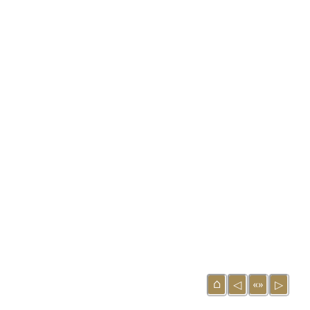
⌂
«»
◁
▷