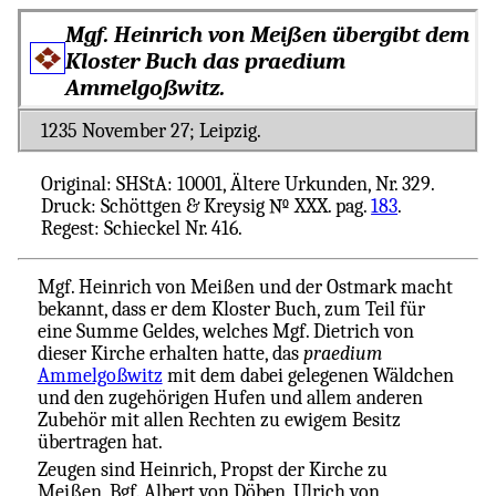
Mgf. Heinrich von Meißen übergibt dem
Kloster Buch das
praedium
Ammelgoßwitz.
1235 November 27; Leipzig.
Original: SHStA: 10001, Ältere Urkunden, Nr. 329.
Druck: Schöttgen & Kreysig № XXX. pag.
183
.
Regest: Schieckel Nr. 416.
Mgf. Heinrich von Meißen und der Ostmark macht
bekannt, dass er dem Kloster Buch, zum Teil für
eine Summe Geldes, welches Mgf. Dietrich von
dieser Kirche erhalten hatte, das
praedium
Ammelgoßwitz
mit dem dabei gelegenen Wäldchen
und den zugehörigen Hufen und allem anderen
Zubehör mit allen Rechten zu ewigem Besitz
übertragen hat.
Zeugen sind Heinrich, Propst der Kirche zu
Meißen, Bgf. Albert von Döben, Ulrich von