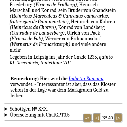
Friedeburg
(Vlricus de Fridberg)
, Heinrich
Marschall und Konrad, sein Bruder von Gnandstein
(Heinricus Marscalcus & Cunradus camerarius,
frater ejus de Gnannenstein)
, Heinrich von Kohren
(Heinricus de Chorvn)
, Konrad von Landsberg
(Cunradus de Landesberg)
, Ulrich von Pack
(Vlricus de Pak)
, Werner von Erdmannsdorf
(Wernerus de Ertmaristorph)
und viele andere
mehr.
Gegeben in Leipzig im Jahr der Gnade 1235,
quinto
Kl. Decembris, Indictione VIII
.
Bemerkung:
Hier wird die
Indictio Romana
verwendet. - Interessanter ist aber, dass das Kloster
schon in der Lage war, dem Markgrafen Geld zu
leihen.
Schöttgen № XXX.
Übersetzung mit ChatGPT3.5
«»
◁
№ 40
▷