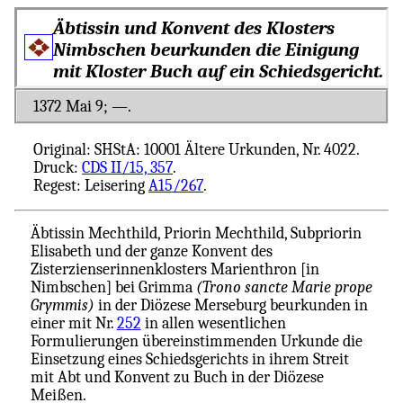
Äbtissin und Konvent des Klosters
Nimbschen beurkunden die Einigung
mit Kloster Buch auf ein Schiedsgericht.
1372 Mai 9; ―.
Original: SHStA: 10001 Ältere Urkunden, Nr. 4022.
Druck:
CDS II/15, 357
.
Regest: Leisering
A15/267
.
Äbtissin Mechthild, Priorin Mechthild, Subpriorin
Elisabeth und der ganze Konvent des
Zisterzienserinnenklosters Marienthron [in
Nimbschen] bei Grimma
(Trono sancte Marie prope
Grymmis)
in der Diözese Merseburg beurkunden in
einer mit Nr.
252
in allen wesentlichen
Formulierungen übereinstimmenden Urkunde die
Einsetzung eines Schiedsgerichts in ihrem Streit
mit Abt und Konvent zu Buch in der Diözese
Meißen.