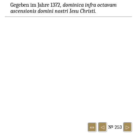
Gegeben im Jahre 1372
, dominica infra octavam
ascensionis domini nostri Iesu Christi.
«»
◁
№ 253
▷