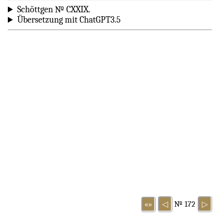
Schöttgen № CXXIX.
Übersetzung mit ChatGPT3.5
«»
◁
№ 172
▷