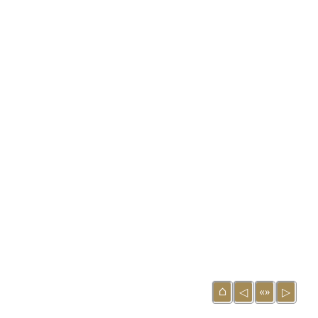
⌂
«»
◁
▷