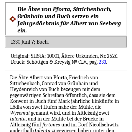
Die Äbte von Pforta, Sittichenbach,
Grünhain und Buch setzen ein
Jahrgedächtnis für Albert von Seeberg
ein.
1330 Juni 7; Buch.
Original: SHStA: 10001, Ältere Urkunden, Nr. 2526.
Druck: Schöttgen & Kreysig № CLV., pag.
233
.
Die Äbte Albert von Pforta, Friedrich von
Sittichenbach, Conrad von Grünhain und
Heydenreich von Buch bezeugen mit dem
gegenwärtigen Schreiben öffentlich, dass sie dem
Konvent in Buch fünf Mark jährliche Einkünfte in
Lödla von zwei Hufen nahe der Mühle, die
Wysemul
genannt wird, und in Altleisnig zwei
talenta
, und in der Mühle bei der Brücke in
Altleisnig fünf
fertones
und im Dorf Nicollschwitz
anderthalb
talenta
zugewiesen haben, unter den