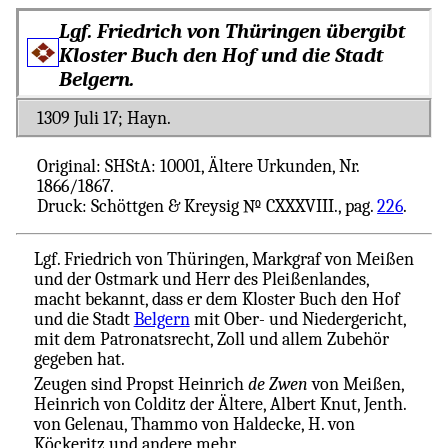
Lgf. Friedrich von Thüringen übergibt
Kloster Buch den Hof und die Stadt
Belgern.
1309 Juli 17; Hayn.
Original: SHStA: 10001, Ältere Urkunden, Nr.
1866/1867.
Druck: Schöttgen & Kreysig № CXXXVIII., pag.
226
.
Lgf. Friedrich von Thüringen, Markgraf von Meißen
und der Ostmark und Herr des Pleißenlandes,
macht bekannt, dass er dem Kloster Buch den Hof
und die Stadt
Belgern
mit Ober- und Niedergericht,
mit dem Patronatsrecht, Zoll und allem Zubehör
gegeben hat.
Zeugen sind Propst Heinrich
de Zwen
von Meißen,
Heinrich von Colditz der Ältere, Albert Knut, Jenth.
von Gelenau, Thammo von Haldecke, H. von
Köckeritz und andere mehr.