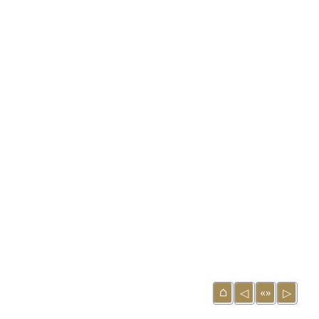
⌂
«»
◁
▷