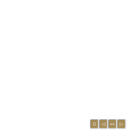
⌂
«»
◁
▷