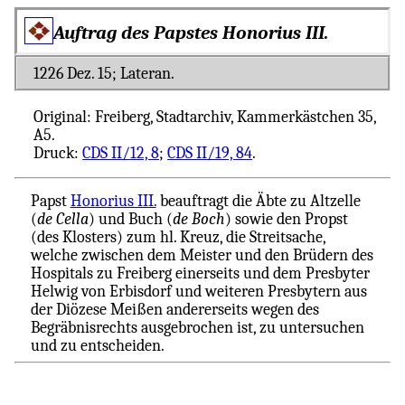
Auftrag des Papstes Honorius III.
1226 Dez. 15; Lateran.
Original: Freiberg, Stadtarchiv, Kammerkästchen 35,
A5.
Druck:
CDS II/12, 8
;
CDS II/19, 84
.
Papst
Honorius III.
beauftragt die Äbte zu Altzelle
(
de Cella
) und Buch (
de Boch
) sowie den Propst
(des Klosters) zum hl. Kreuz, die Streitsache,
welche zwischen dem Meister und den Brüdern des
Hospitals zu Freiberg einerseits und dem Presbyter
Helwig von Erbisdorf und weiteren Presbytern aus
der Diözese Meißen andererseits wegen des
Begräbnisrechts ausgebrochen ist, zu untersuchen
und zu entscheiden.