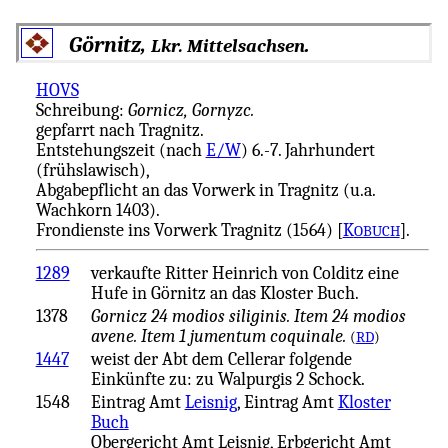
Görnitz,
.
Lkr. Mittelsachsen
HOVS
Schreibung:
Gornicz, Gornyzc.
gepfarrt nach Tragnitz.
Entstehungszeit (nach
E/W
) 6.-7. Jahrhundert
(frühslawisch),
Abgabepflicht an das Vorwerk in Tragnitz (u.a.
Wachkorn 1403).
Frondienste ins Vorwerk Tragnitz (1564) [
K
].
OBUCH
1289
verkaufte Ritter Heinrich von Colditz eine
Hufe in Görnitz an das Kloster Buch.
1378
Gornicz 24 modios siliginis. Item 24 modios
avene. Item 1 jumentum coquinale.
(
RD
)
1447
weist der Abt dem Cellerar folgende
Einkünfte zu: zu Walpurgis 2 Schock.
1548
Eintrag Amt
Leisnig
, Eintrag Amt
Kloster
Buch
Obergericht Amt Leisnig, Erbgericht Amt