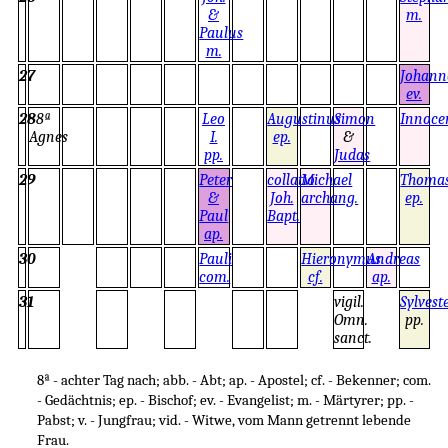
&
m.
Paulus
m.
27
Johann
ev.
28
8ª
Leo
Augustinus
Simon
Innoce
Agnes
I.
ep.
&
pp.
Judas
29
Peter
collatio
Michael
Thoma
&
Joh.
archang.
ep.
Paul
Bapt.
ap.
30
Pauli
Hieronymus
Andreas
com.
cf.
ap.
31
vigil.
Sylvest
Omn.
pp.
sanct.
8ª - achter Tag nach; abb. - Abt; ap. - Apostel; cf. - Bekenner; com.
- Gedächtnis; ep. - Bischof; ev. - Evangelist; m. - Märtyrer; pp. -
Pabst; v. - Jungfrau; vid. - Witwe, vom Mann getrennt lebende
Frau.